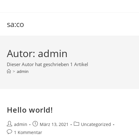
Zum
Inhalt
springen
sa:co
Autor:
admin
Dieser Autor hat geschrieben 1 Artikel
>
admin
Hello world!
Beitrags-
Beitrag
Beitrags-
admin
März 13, 2021
Uncategorized
Autor:
veröffentlicht:
Kategorie:
Beitrags-
1 Kommentar
Kommentare: