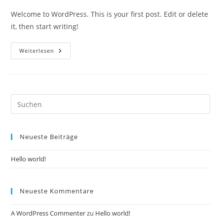
Welcome to WordPress. This is your first post. Edit or delete
it, then start writing!
Hello
Weiterlesen
World!
Pre
Es
to
Neueste Beiträge
clo
the
Hello world!
sea
pan
Neueste Kommentare
A WordPress Commenter
zu
Hello world!